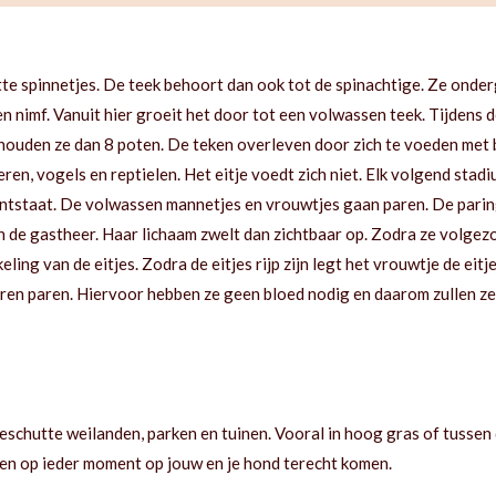
atte spinnetjes. De teek behoort dan ook tot de spinachtige. Ze onder
n nimf. Vanuit hier groeit het door tot een volwassen teek. Tijdens 
k houden ze dan 8 poten. De teken overleven door zich te voeden met
en, vogels en reptielen. Het eitje voedt zich niet. Elk volgend stad
ntstaat. De volwassen mannetjes en vrouwtjes gaan paren. De paring
n de gastheer. Haar lichaam zwelt dan zichtbaar op. Zodra ze volgezog
ing van de eitjes. Zodra de eitjes rijp zijn legt het vrouwtje de eitj
en paren. Hiervoor hebben ze geen bloed nodig en daarom zullen ze n
beschutte weilanden, parken en tuinen. Vooral in hoog gras of tussen
nnen op ieder moment op jouw en je hond terecht komen.