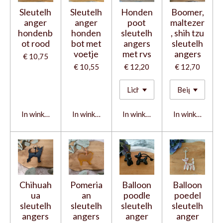
Sleutelh
Sleutelh
Honden
Boomer,
anger
anger
poot
maltezer
hondenb
honden
sleutelh
, shih tzu
ot rood
bot met
angers
sleutelh
voetje
met rvs
angers
€ 10,75
€ 10,55
€ 12,20
€ 12,70
In winkelwagen
In winkelwagen
In winkelwagen
In winkelwage
Chihuah
Pomeria
Balloon
Balloon
ua
an
poodle
poedel
sleutelh
sleutelh
sleutelh
sleutelh
angers
angers
anger
anger