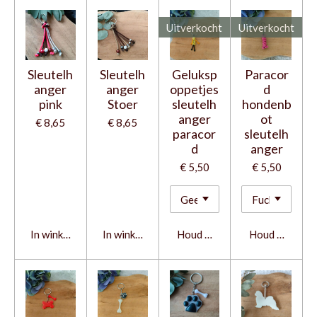
Uitverkocht
Uitverkocht
Sleutelh
Sleutelh
Geluksp
Paracor
anger
anger
oppetjes
d
pink
Stoer
sleutelh
hondenb
anger
ot
€ 8,65
€ 8,65
paracor
sleutelh
d
anger
€ 5,50
€ 5,50
In winkelwagen
In winkelwagen
Houd mij op de hoogte
Houd mij op d