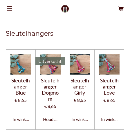
Ga
direct
naar
de
Sleutelhangers
hoofdinhoud
Uitverkocht
Sleutelh
Sleutelh
Sleutelh
Sleutelh
anger
anger
anger
anger
Blue
Dogmo
Girly
Love
m
€ 8,65
€ 8,65
€ 8,65
€ 8,65
In winkelwagen
Houd mij op de hoogte
In winkelwagen
In winkelwage