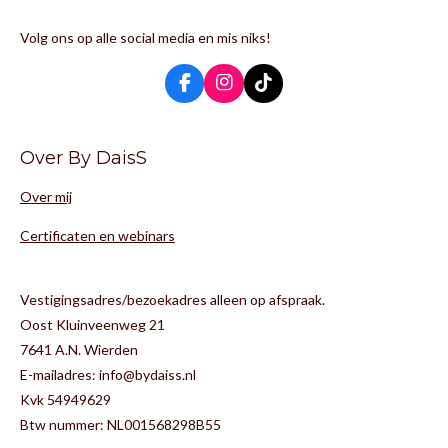
Volg ons op alle social media en mis niks!
F
I
T
a
n
i
c
s
k
e
t
T
Over By DaisS
b
a
o
o
g
k
Over mij
o
r
k
a
m
Certificaten en webinars
Vestigingsadres/bezoekadres alleen op afspraak.
Oost Kluinveenweg 21
7641 A.N. Wierden
E-mailadres: info@bydaiss.nl
Kvk 54949629
Btw nummer: NL001568298B55