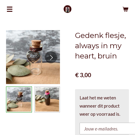
Ga
direct
naar
de
Gedenk flesje,
hoofdinhoud
always in my
heart, bruin
€ 3,00
Laat het me weten
wanneer dit product
weer op voorraad is.