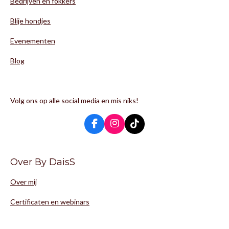
Bedrijven en fokkers
Blije hondjes
Evenementen
Blog
Volg ons op alle social media en mis niks!
F
I
T
a
n
i
c
s
k
e
t
T
Over By DaisS
b
a
o
o
g
k
Over mij
o
r
k
a
m
Certificaten en webinars