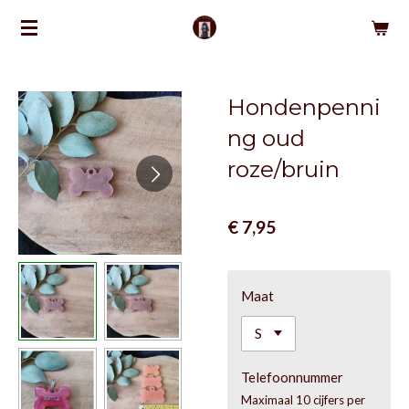
Ga
direct
naar
de
Hondenpenni
hoofdinhoud
ng oud
roze/bruin
€ 7,95
Maat
Telefoonnummer
Maximaal 10 cijfers per