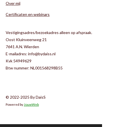
Over mij
o
r
k
a
m
Certificaten en webinars
Vestigingsadres/bezoekadres alleen op afspraak.
Oost Kluinveenweg 21
7641 A.N. Wierden
E-mailadres: info@bydaiss.nl
Kvk 54949629
Btw nummer: NL001568298B55
© 2022-2025 By DaisS
Powered by
JouwWeb