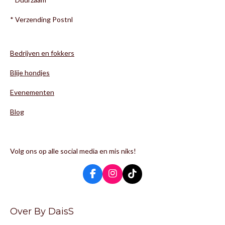
* Verzending Postnl
Bedrijven en fokkers
Blije hondjes
Evenementen
Blog
Volg ons op alle social media en mis niks!
F
I
T
a
n
i
c
s
k
e
t
T
Over By DaisS
b
a
o
o
g
k