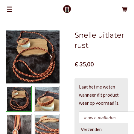
Ga
direct
naar
de
Snelle uitlater
hoofdinhoud
rust
€ 35,00
Laat het me weten
wanneer dit product
weer op voorraad is.
Verzenden