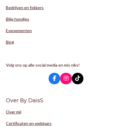
Bedrijven en fokkers
Blije hondjes
Evenementen
Blog
Volg ons op alle social media en mis niks!
F
I
T
a
n
i
c
s
k
e
t
T
Over By DaisS
b
a
o
o
g
k
Over mij
o
r
k
a
m
Certificaten en webinars