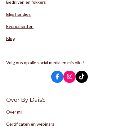
Bedrijven en fokkers
Blije hondjes
Evenementen
Blog
Volg ons op alle social media en mis niks!
F
I
T
a
n
i
c
s
k
e
t
T
Over By DaisS
b
a
o
o
g
k
Over mij
o
r
k
a
m
Certificaten en webinars