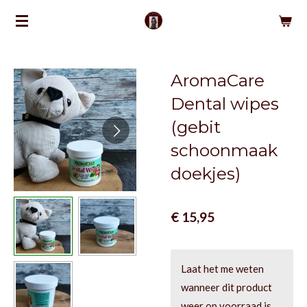
Ga
direct
naar
de
AromaCare
hoofdinhoud
Dental wipes
(gebit
schoonmaak
doekjes)
€ 15,95
Laat het me weten
wanneer dit product
weer op voorraad is.