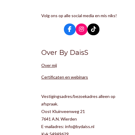
Volg ons op alle social media en mis niks!
F
I
T
a
n
i
c
s
k
e
t
T
Over By DaisS
b
a
o
o
g
k
o
r
Over mij
k
a
m
Certificaten en webinars
Vestigingsadres/bezoekadres alleen op
afspraak.
Oost Kluinveenweg 21
7641 A.N. Wierden
E-mailadres: info@bydaiss.nl
Kvk 54949629