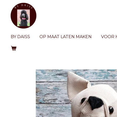
Ga
direct
naar
de
hoofdinhoud
BY DAISS
OP MAAT LATEN MAKEN
VOOR