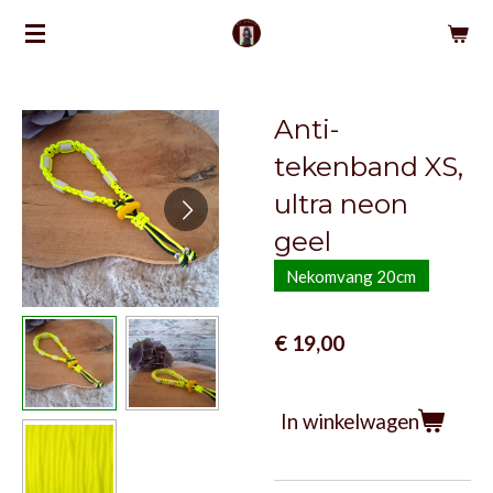
Ga
direct
naar
de
Anti-
hoofdinhoud
tekenband XS,
ultra neon
geel
Nekomvang 20cm
€ 19,00
In winkelwagen