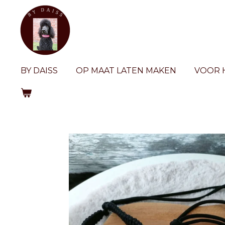
Ga
direct
naar
de
hoofdinhoud
BY DAISS
OP MAAT LATEN MAKEN
VOOR