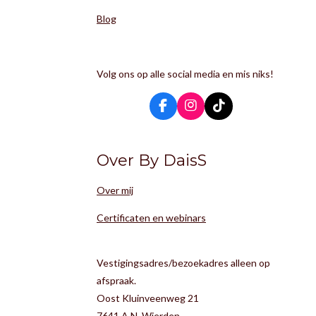
Blog
Volg ons op alle social media en mis niks!
F
I
T
a
n
i
c
s
k
e
t
T
Over By DaisS
b
a
o
o
g
k
o
r
Over mij
k
a
m
Certificaten en webinars
Vestigingsadres/bezoekadres alleen op
afspraak.
Oost Kluinveenweg 21
7641 A.N. Wierden