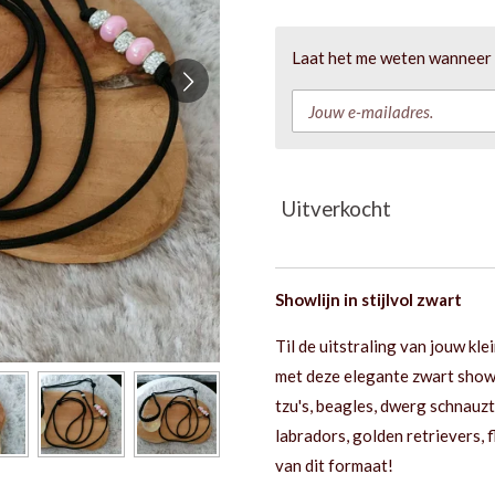
Laat het me weten wanneer d
Uitverkocht
Showlijn in stijlvol zwart
Til de uitstraling van jouw k
met deze elegante zwart showl
tzu's, beagles, dwerg schnauz
labradors, golden retrievers, 
van dit formaat!