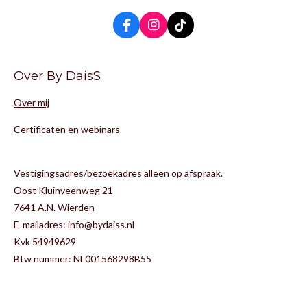
F
I
T
a
n
i
c
s
k
e
t
T
Over By DaisS
b
a
o
o
g
k
Over mij
o
r
k
a
m
Certificaten en webinars
Vestigingsadres/bezoekadres alleen op afspraak.
Oost Kluinveenweg 21
7641 A.N. Wierden
E-mailadres: info@bydaiss.nl
Kvk 54949629
Btw nummer: NL001568298B55