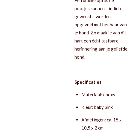
Een unieke optie: de
pootjes kunnen – indien
gewenst – worden
opgevuld met het haar van
je hond. Zo maak je van dit
hart een écht tastbare
herinnering aan je geliefde
hond.
Specificaties:
Materiaal: epoxy
Kleur: baby pink
Afmetingen: ca. 15 x
10,5 x 2 cm