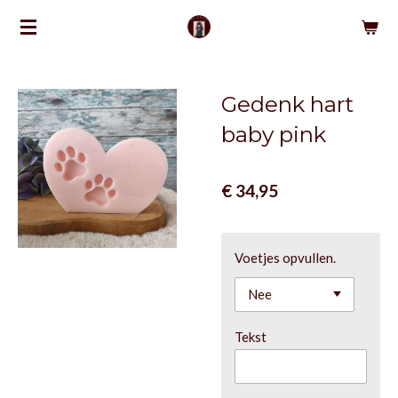
Ga
direct
naar
de
Gedenk hart
hoofdinhoud
baby pink
€ 34,95
Voetjes opvullen.
Tekst