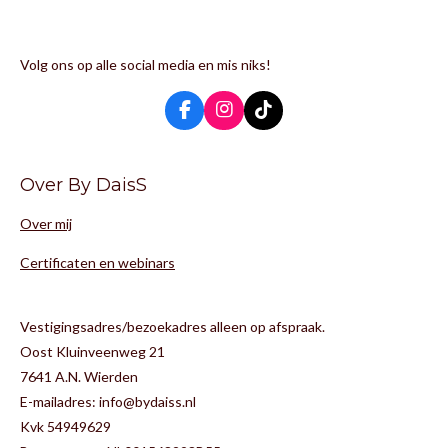
Volg ons op alle social media en mis niks!
F
I
T
a
n
i
c
s
k
e
t
T
Over By DaisS
b
a
o
o
g
k
Over mij
o
r
k
a
m
Certificaten en webinars
Vestigingsadres/bezoekadres alleen op afspraak.
Oost Kluinveenweg 21
7641 A.N. Wierden
E-mailadres: info@bydaiss.nl
Kvk 54949629