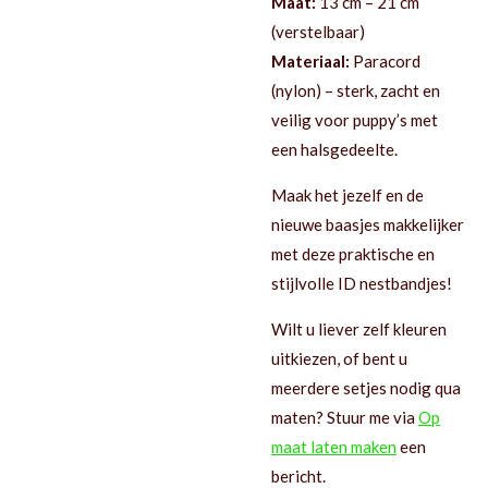
Maat:
13
cm – 21 cm
(verstelbaar)
Materiaal:
Paracord
(nylon) – sterk, zacht en
veilig voor puppy’s met
een halsgedeelte.
Maak het jezelf en de
nieuwe baasjes makkelijker
met deze praktische en
stijlvolle ID nestbandjes!
Wilt u liever zelf kleuren
uitkiezen, of bent u
meerdere setjes nodig qua
maten? Stuur me via
Op
maat laten maken
een
bericht.