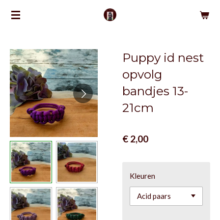
Ga
direct
naar
de
Puppy id nest
hoofdinhoud
opvolg
bandjes 13-
21cm
€ 2,00
Kleuren