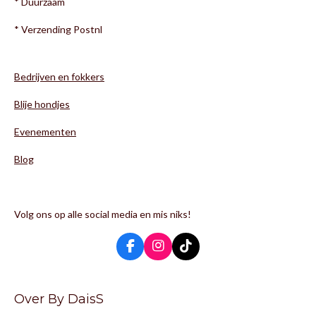
* Duurzaam
* Verzending Postnl
Bedrijven en fokkers
Blije hondjes
Evenementen
Blog
Volg ons op alle social media en mis niks!
F
I
T
a
n
i
c
s
k
e
t
T
Over By DaisS
b
a
o
o
g
k