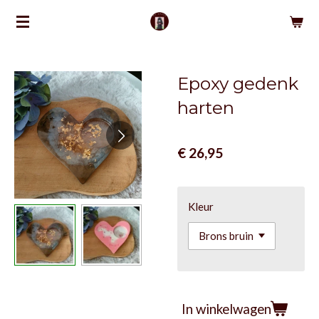
Ga
direct
naar
de
Epoxy gedenk
hoofdinhoud
harten
€ 26,95
Kleur
In winkelwagen