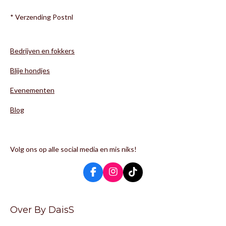
* Verzending Postnl
Bedrijven en fokkers
Blije hondjes
Evenementen
Blog
Volg ons op alle social media en mis niks!
F
I
T
a
n
i
c
s
k
e
t
T
Over By DaisS
b
a
o
o
g
k