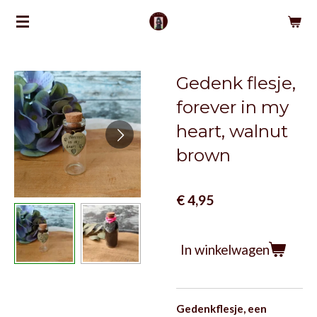
Ga
direct
naar
de
Gedenk flesje,
hoofdinhoud
forever in my
heart, walnut
brown
€ 4,95
In winkelwagen
Gedenkflesje, een