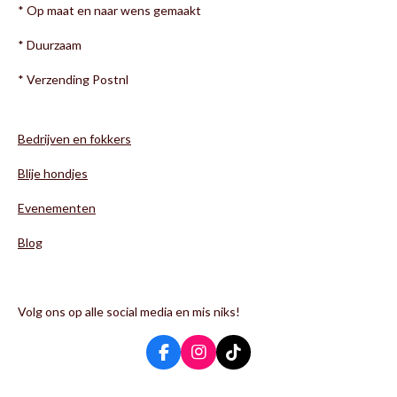
* Op maat en naar wens gemaakt
* Duurzaam
* Verzending Postnl
Bedrijven en fokkers
Blije hondjes
Evenementen
Blog
Volg ons op alle social media en mis niks!
F
I
T
a
n
i
c
s
k