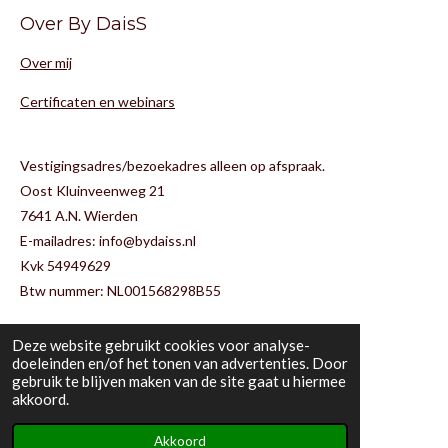
e
t
T
Over By DaisS
b
a
o
o
g
k
Over mij
o
r
k
a
m
Certificaten en webinars
Vestigingsadres/bezoekadres alleen op afspraak.
Oost Kluinveenweg 21
7641 A.N. Wierden
E-mailadres: info@bydaiss.nl
Kvk 54949629
Btw nummer: NL001568298B55
Deze website gebruikt cookies voor analyse-
doeleinden en/of het tonen van advertenties. Door
gebruik te blijven maken van de site gaat u hiermee
© 2022-2025 By DaisS
akkoord.
Powered by
JouwWeb
Akkoord