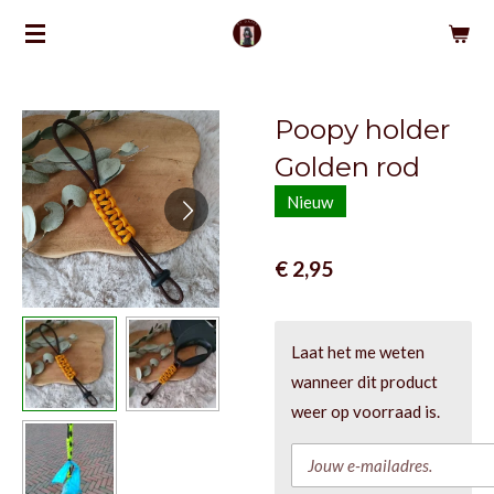
Ga
direct
naar
de
Poopy holder
hoofdinhoud
Golden rod
Nieuw
€ 2,95
Laat het me weten
wanneer dit product
weer op voorraad is.