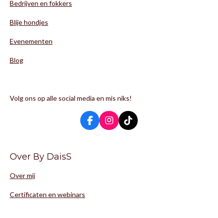
Bedrijven en fokkers
Blije hondjes
Evenementen
Blog
Volg ons op alle social media en mis niks!
F
I
T
a
n
i
c
s
k
e
t
T
Over By DaisS
b
a
o
o
g
k
Over mij
o
r
k
a
m
Certificaten en webinars