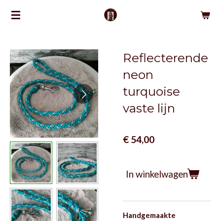
Ga
direct
naar
de
Reflecterende
hoofdinhoud
neon
turquoise
vaste lijn
€ 54,00
In winkelwagen
Handgemaakte