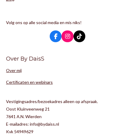
Volg ons op alle social media en mis niks!
F
I
T
a
n
i
c
s
k
e
t
T
Over By DaisS
b
a
o
o
g
k
Over mij
o
r
k
a
m
Certificaten en webinars
Vestigingsadres/bezoekadres alleen op afspraak.
Oost Kluinveenweg 21
7641 A.N. Wierden
E-mailadres: info@bydaiss.nl
Kvk 54949629