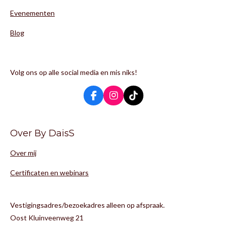
Evenementen
Blog
Volg ons op alle social media en mis niks!
F
I
T
a
n
i
c
s
k
e
t
T
Over By DaisS
b
a
o
o
g
k
Over mij
o
r
k
a
m
Certificaten en webinars
Vestigingsadres/bezoekadres alleen op afspraak.
Oost Kluinveenweg 21