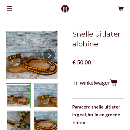
Ga
direct
naar
de
Snelle uitlater
hoofdinhoud
alphine
€ 50,00
In winkelwagen
Paracord snelle uitlater
in geel, bruin en groene
tinten.